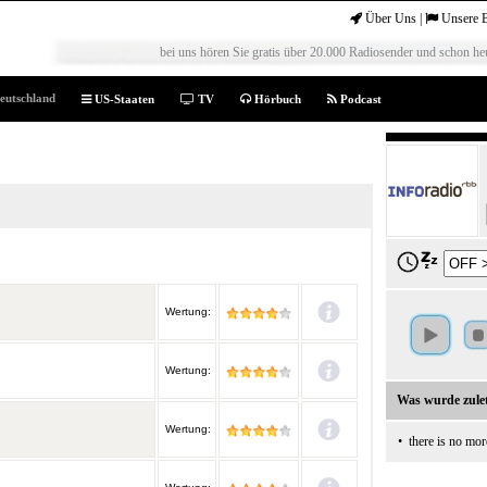
Über Uns
|
Unsere 
bei uns hören Sie gratis über 20.000 Radiosender und schon heu
eutschland
US-Staaten
TV
Hörbuch
Podcast
Wertung:
Wertung:
Was wurde zulet
Wertung:
•
there is no mor