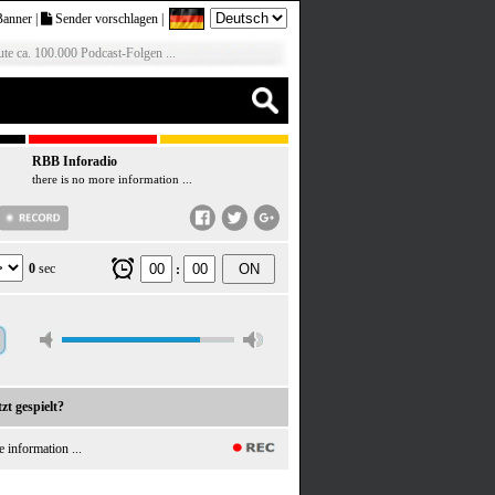
Banner
|
Sender vorschlagen
|
te ca. 100.000 Podcast-Folgen ...
RBB Inforadio
there is no more information ...
0
sec
ON
:
zt gespielt?
e information ...