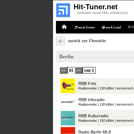
Hit-Tuner.net
weltweit neue Hits entdecken
D
nach Genre
nach Land
Home
zurück zur Übersicht
Berlin
<<
01
>>
von 1
RBB Fritz
Radiosender | 128 kBit/s | terrestrisch
RBB Inforadio
Radiosender | 128 kBit/s | terrestrisch
RBB Kulturradio
Radiosender | 192 kBit/s | terrestrisch
Radio Berlin 88,8