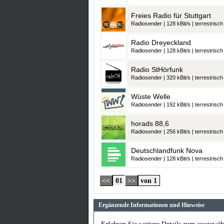
Freies Radio für Stuttgart
Radiosender | 128 kBit/s | terrestrisch
Radio Dreyeckland
Radiosender | 128 kBit/s | terrestrisch
Radio StHörfunk
Radiosender | 320 kBit/s | terrestrisch
Wüste Welle
Radiosender | 192 kBit/s | terrestrisch
horads 88,6
Radiosender | 256 kBit/s | terrestrisch
Deutschlandfunk Nova
Radiosender | 128 kBit/s | terrestrisch
<<
01
>>
von 1
Ergänzende Informationen und Hinweise