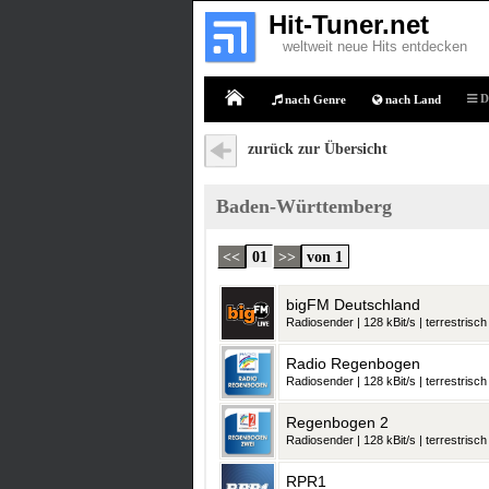
Hit-Tuner.net
weltweit neue Hits entdecken
D
nach Genre
nach Land
Home
zurück zur Übersicht
Baden-Württemberg
<<
01
>>
von 1
bigFM Deutschland
Radiosender | 128 kBit/s | terrestrisch
Radio Regenbogen
Radiosender | 128 kBit/s | terrestrisch
Regenbogen 2
Radiosender | 128 kBit/s | terrestrisch
RPR1