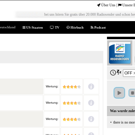
Über Uns
|
Unsere 
bei uns hören Sie gratis über 20.000 Radiosender und schon heu
eutschland
US-Staaten
TV
Hörbuch
Podcast
Wertung:
Wertung:
Was wurde zulet
Wertung:
•
there is no mor