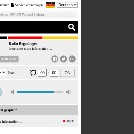
Banner
|
Sender vorschlagen
|
te ca. 100.000 Podcast-Folgen ...
Radio Regenbogen
there is no more information ...
0
sec
ON
:
zt gespielt?
e information ...