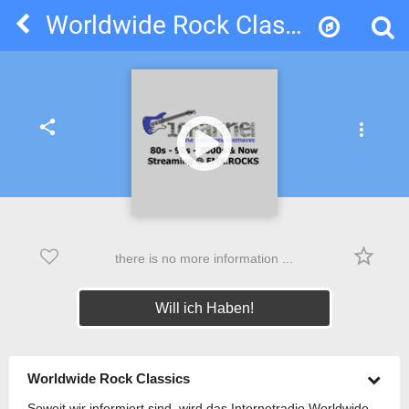
Worldwide Rock Classics
share
more_vert
star_border
there is no more information ...
Will ich Haben!
Worldwide Rock Classics
Soweit wir informiert sind, wird das Internetradio Worldwide