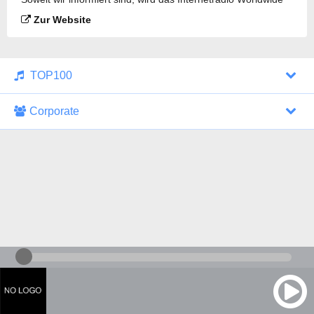
Rock Classics gesendet.
Zur Website
TOP100
Corporate
1000 Italohits
128 kbps
Tagesthemen (Aud...
0 Sendungen
30.07.2026 um 10:46 Uhr
ZDF - "heute-jou...
7 Sendungen
29.07.2026 um 21:45 Uhr
Nachrichten - De...
10 Sendungen
30.07.2026 um 10:30 Uhr