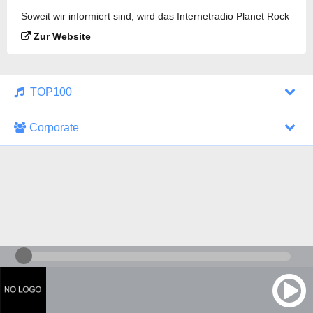
Soweit wir informiert sind, wird das Internetradio Planet Rock
Belgium gesendet.
Zur Website
TOP100
Corporate
1000 Italohits
128 kbps
Tagesthemen (Aud...
0 Sendungen
30.07.2026 um 10:46 Uhr
ZDF - "heute-jou...
7 Sendungen
29.07.2026 um 21:45 Uhr
Nachrichten - De...
10 Sendungen
30.07.2026 um 10:30 Uhr