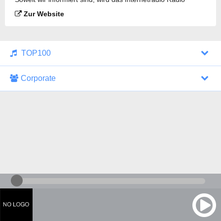
Caroline 259 Gold gesendet.
Zur Website
TOP100
Corporate
1000 Italohits
128 kbps
Tagesthemen (Aud...
0 Sendungen
30.07.2026 um 10:46 Uhr
ZDF - "heute-jou...
7 Sendungen
29.07.2026 um 21:45 Uhr
Nachrichten - De...
10 Sendungen
30.07.2026 um 10:30 Uhr