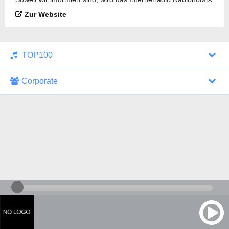
gesendet.
Zur Website
TOP100
Corporate
1000 Italohits
128 kbps
Tagesthemen (Aud...
0 Sendungen
30.07.2026 um 10:46 Uhr
ZDF - "heute-jou...
7 Sendungen
29.07.2026 um 21:45 Uhr
Nachrichten - De...
10 Sendungen
30.07.2026 um 10:30 Uhr