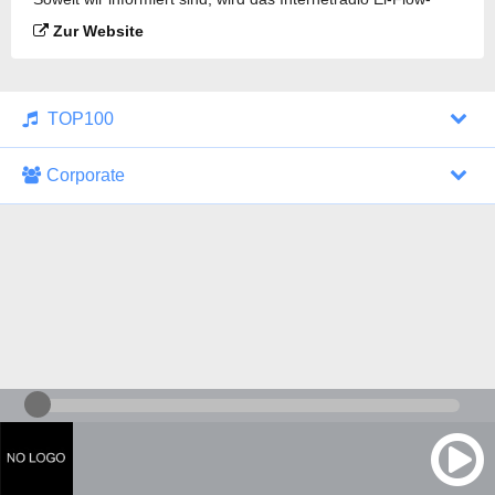
Reggaeton gesendet.
Zur Website
TOP100
Corporate
1000 Italohits
128 kbps
Tagesthemen (Aud...
0 Sendungen
30.07.2026 um 10:46 Uhr
ZDF - "heute-jou...
7 Sendungen
29.07.2026 um 21:45 Uhr
Nachrichten - De...
10 Sendungen
30.07.2026 um 10:30 Uhr