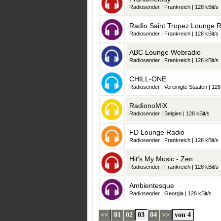
Radiosender | Frankreich | 128 kBit/s
Radio Saint Tropez Lounge 
Radiosender | Frankreich | 128 kBit/s
ABC Lounge Webradio
Radiosender | Frankreich | 128 kBit/s
CHILL-ONE
Radiosender | Vereinigte Staaten | 128
RadionoMiX
Radiosender | Belgien | 128 kBit/s
FD Lounge Radio
Radiosender | Frankreich | 128 kBit/s
Hit's My Music - Zen
Radiosender | Frankreich | 128 kBit/s
Ambientesque
Radiosender | Georgia | 128 kBit/s
<<
01
02
03
04
>>
von 4