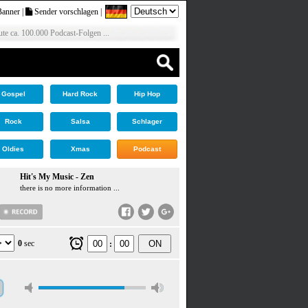
Banner
|
Sender vorschlagen
|
te ca. 100.000 Podcast-Folgen ...
Gospel
Hard Rock
Hip Hop
Rock
Salsa
Schlager
Oldies
Xmas
Podcast
Hit's My Music - Zen
there is no more information ...
0
sec
ON
: