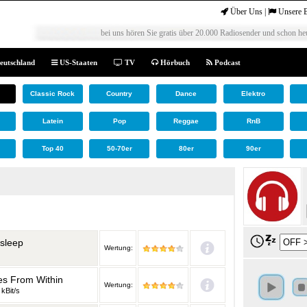
Über Uns
|
Unsere 
bei uns hören Sie gratis über 20.000 Radiosender und schon heu
eutschland
US-Staaten
TV
Hörbuch
Podcast
Classic Rock
Country
Dance
Elektro
Latein
Pop
Reggae
RnB
Top 40
50-70er
80er
90er
sleep
Wertung:
s From Within
Wertung:
 kBit/s