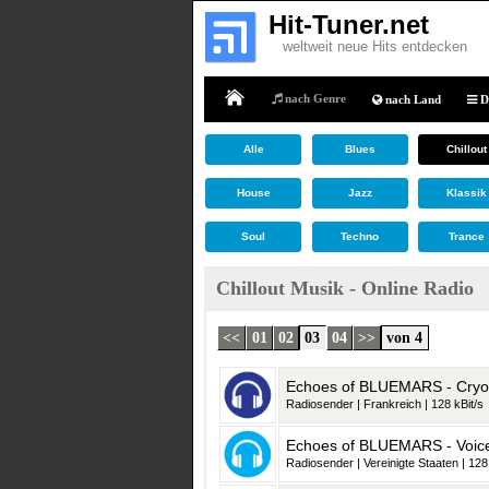
Hit-Tuner.net
weltweit neue Hits entdecken
nach Genre
nach Land
D
Home
Alle
Blues
Chillout
House
Jazz
Klassik
Soul
Techno
Trance
Chillout Musik - Online Radio
<<
01
02
03
04
>>
von 4
Echoes of BLUEMARS - Cryo
Radiosender | Frankreich | 128 kBit/s
Echoes of BLUEMARS - Voice
Radiosender | Vereinigte Staaten | 128