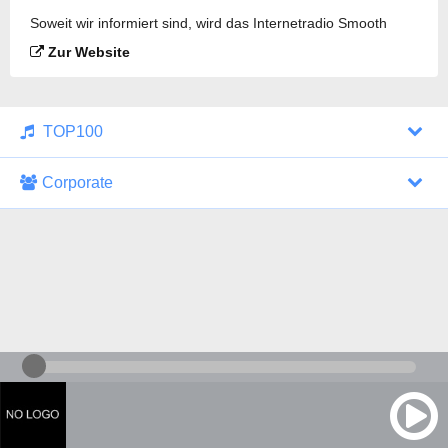
Soweit wir informiert sind, wird das Internetradio Smooth
Radio South Wales gesendet.
Zur Website
TOP100
Corporate
1000 Italohits
128 kbps
Tagesthemen (Aud...
0 Sendungen
30.07.2026 um 10:46 Uhr
ZDF - "heute-jou...
7 Sendungen
29.07.2026 um 21:45 Uhr
Nachrichten - De...
10 Sendungen
30.07.2026 um 10:30 Uhr