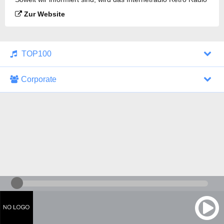
UK gesendet.
Zur Website
TOP100
Corporate
1000 Italohits
128 kbps
Tagesthemen (Aud...
0 Sendungen
30.07.2026 um 10:46 Uhr
ZDF - "heute-jou...
7 Sendungen
29.07.2026 um 21:45 Uhr
Nachrichten - De...
10 Sendungen
30.07.2026 um 10:30 Uhr