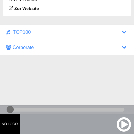
Zur Website
TOP100
Corporate
1000 Italohits
128 kbps
Tagesthemen (Aud...
0 Sendungen
30.07.2026 um 10:46 Uhr
ZDF - "heute-jou...
7 Sendungen
29.07.2026 um 21:45 Uhr
Nachrichten - De...
10 Sendungen
30.07.2026 um 10:30 Uhr