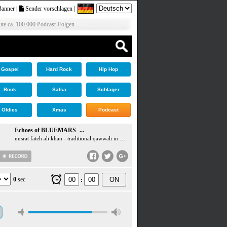
Banner
|
Sender vorschlagen
|
te ca. 100.000 Podcast-Folgen ...
Gospel
Hard Rock
Hip Hop
Rock
Salsa
Schlager
Oldies
Xmas
Podcast
Echoes of BLUEMARS -...
nusrat fateh ali khan - traditional qawwali in hindi by hazrat amir khusrau in raga khamaj
0
sec
ON
: