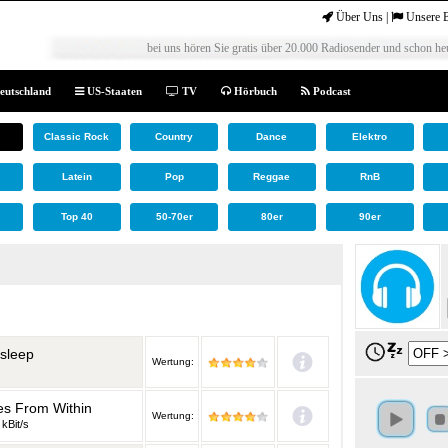
Über Uns
|
Unsere 
bei uns hören Sie gratis über 20.000 Radiosender und schon heu
eutschland
US-Staaten
TV
Hörbuch
Podcast
Classic Rock
Country
Dance
Elektro
Latein
Pop
Reggae
RnB
Top 40
50-70er
80er
90er
sleep
Wertung:
s From Within
Wertung:
 kBit/s