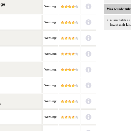
nge
Wertung:
Was wurde zulet
•
nusrat fateh al
Wertung:
hazrat amir kh
Wertung:
Wertung:
Wertung:
Wertung:
Wertung:
s
Wertung: