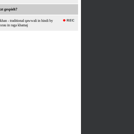
zt gespielt?
i khan - traditional qawwali in hindi by
usrau in raga khamaj