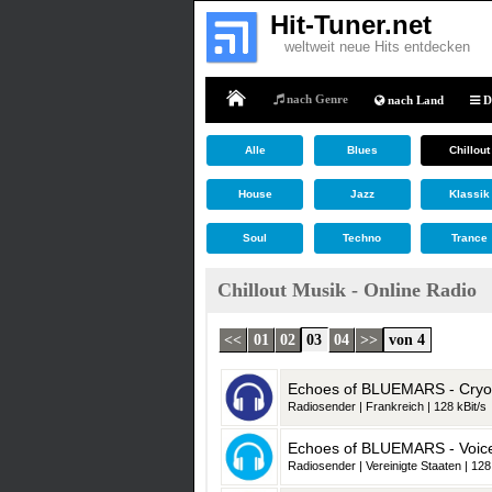
Hit-Tuner.net
weltweit neue Hits entdecken
nach Genre
nach Land
D
Home
Alle
Blues
Chillout
House
Jazz
Klassik
Soul
Techno
Trance
Chillout Musik - Online Radio
<<
01
02
03
04
>>
von 4
Echoes of BLUEMARS - Cryo
Radiosender | Frankreich | 128 kBit/s
Echoes of BLUEMARS - Voice
Radiosender | Vereinigte Staaten | 128