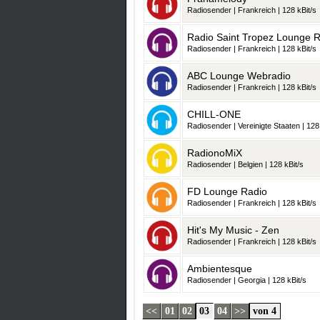
Radiosender | Frankreich | 128 kBit/s
Radio Saint Tropez Lounge 
Radiosender | Frankreich | 128 kBit/s
ABC Lounge Webradio
Radiosender | Frankreich | 128 kBit/s
CHILL-ONE
Radiosender | Vereinigte Staaten | 128
RadionoMiX
Radiosender | Belgien | 128 kBit/s
FD Lounge Radio
Radiosender | Frankreich | 128 kBit/s
Hit's My Music - Zen
Radiosender | Frankreich | 128 kBit/s
Ambientesque
Radiosender | Georgia | 128 kBit/s
<<
01
02
03
04
>>
von 4