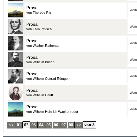
Prosa
Wert
von Therese Rie
Prosa
Wert
von Thilo Irmisch
Prosa
Wert
von Walther Rathenau
Prosa
Wert
von Wilhelm Busch
Prosa
Wert
von Wilhelm Conrad Röntgen
Prosa
Wert
von Wilhelm Hauff
Prosa
Wert
von Wilhelm Heinrich Wackenroder
<<
01
02
03
04
05
06
07
08
>>
von 8