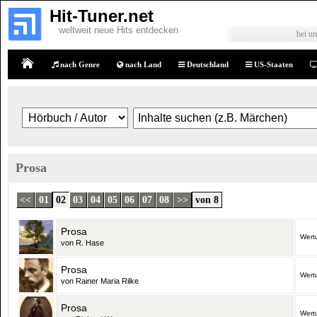
Hit-Tuner.net
weltweit neue Hits entdecken
bei un
nach Genre
nach Land
Deutschland
US-Staaten
Home
Prosa
<<
01
02
03
04
05
06
07
08
>>
von 8
Prosa
Wert
von R. Hase
Prosa
Wert
von Rainer Maria Rilke
Prosa
Wert