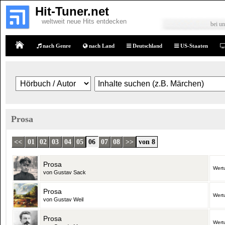
Hit-Tuner.net
weltweit neue Hits entdecken
bei un
nach Genre
nach Land
Deutschland
US-Staaten
Home
Prosa
<<
01
02
03
04
05
06
07
08
>>
von 8
Prosa
Wert
von Gustav Sack
Prosa
Wert
von Gustav Weil
Prosa
Wert