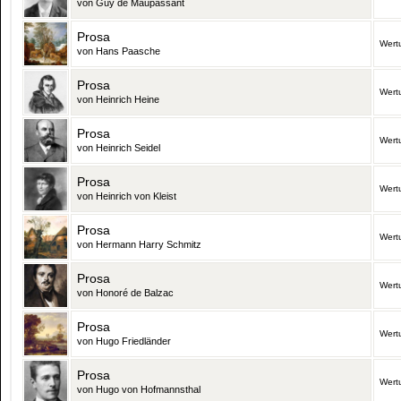
von Guy de Maupassant
Prosa
Wert
von Hans Paasche
Prosa
Wert
von Heinrich Heine
Prosa
Wert
von Heinrich Seidel
Prosa
Wert
von Heinrich von Kleist
Prosa
Wert
von Hermann Harry Schmitz
Prosa
Wert
von Honoré de Balzac
Prosa
Wert
von Hugo Friedländer
Prosa
Wert
von Hugo von Hofmannsthal