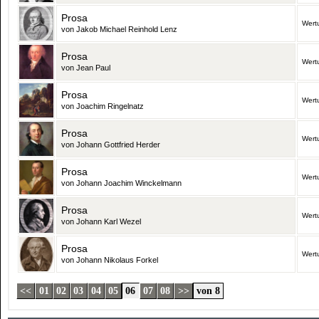
Prosa
Wert
von Jakob Michael Reinhold Lenz
Prosa
Wert
von Jean Paul
Prosa
Wert
von Joachim Ringelnatz
Prosa
Wert
von Johann Gottfried Herder
Prosa
Wert
von Johann Joachim Winckelmann
Prosa
Wert
von Johann Karl Wezel
Prosa
Wert
von Johann Nikolaus Forkel
<<
01
02
03
04
05
06
07
08
>>
von 8