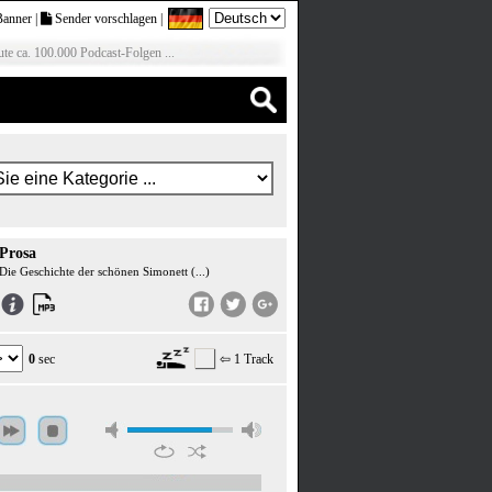
Banner
|
Sender vorschlagen
|
te ca. 100.000 Podcast-Folgen ...
Prosa
Die Geschichte der schönen Simonett (...)
0
sec
⇦ 1 Track