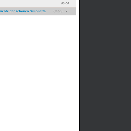
00:00
hichte der schönen Simonetta
(
mp3
)
×