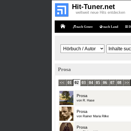
Hit-Tuner.net
weltweit neue Hits entdecken
nach Genre
nach Land
D
Home
Prosa
<<
01
02
03
04
05
06
07
08
>>
Prosa
von R. Hase
Prosa
von Rainer Maria Rilke
Prosa