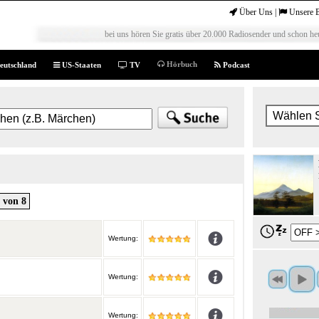
Über Uns
|
Unsere 
bei uns hören Sie gratis über 20.000 Radiosender und schon heu
Hörbuch
eutschland
US-Staaten
TV
Podcast
von 8
Wertung:
Wertung:
Wertung: