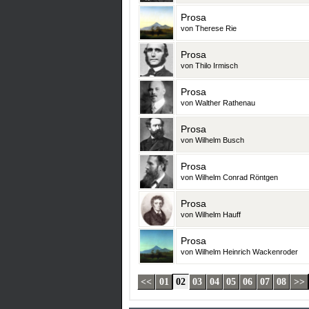
Prosa
von Therese Rie
Prosa
von Thilo Irmisch
Prosa
von Walther Rathenau
Prosa
von Wilhelm Busch
Prosa
von Wilhelm Conrad Röntgen
Prosa
von Wilhelm Hauff
Prosa
von Wilhelm Heinrich Wackenroder
<<
01
02
03
04
05
06
07
08
>>