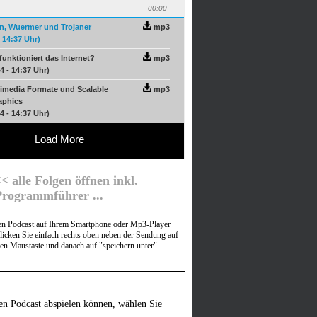
00:00
en, Wuermer und Trojaner
mp3
- 14:37 Uhr)
funktioniert das Internet?
mp3
4 - 14:37 Uhr)
imedia Formate und Scalable
mp3
aphics
4 - 14:37 Uhr)
Load More
< alle Folgen öffnen inkl.
Programmführer ...
nen Podcast auf Ihrem Smartphone oder Mp3-Player
licken Sie einfach rechts oben neben der Sendung auf
ten Maustaste und danach auf "speichern unter" ...
en Podcast abspielen können, wählen Sie