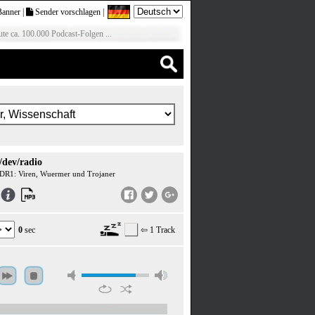
Banner
|
Sender vorschlagen
|
te ca. 100.000 Podcast-Folgen ...
/dev/radio
DR1: Viren, Wuermer und Trojaner
0
sec
⇦ 1 Track