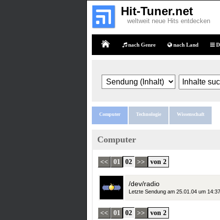
Hit-Tuner.net
weltweit neue Hits entdecken
nach Genre
nach Land
D
Home
Computer
Technologie
Wissenschaft
Computer
<<
01
02
>>
von 2
/dev/radio
Letzte Sendung am 25.01.04 um 14:3
<<
01
02
>>
von 2