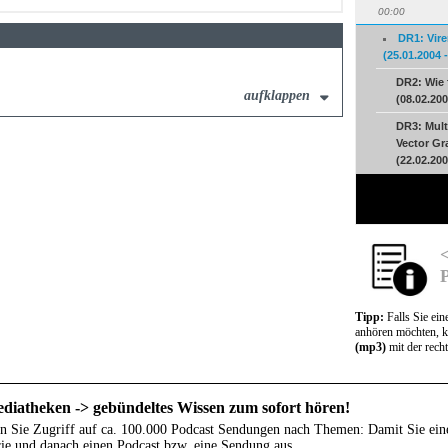
00:00
DR1: Vir
(25.01.2004 
DR2: Wie 
aufklappen
(08.02.200
DR3: Mult
Vector Gr
(22.02.200
<
Tipp:
Falls Sie ei
anhören möchten, k
(mp3)
mit der rech
diatheken -> gebündeltes Wissen zum sofort hören!
n Sie Zugriff auf ca. 100.000 Podcast Sendungen nach Themen: Damit Sie ein
ie und danach einen Podcast bzw. eine Sendung aus ...