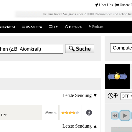
Über Uns
|
Unsere 
bei uns hören Sie gratis über 20.000 Radiosender und schon heu
Podcast
eutschland
US-Staaten
TV
Hörbuch
Letzte Sendung ▼
Wertung:
7 Uhr
Letzte Sendung ▲