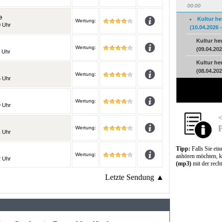
00:00
e
Kultur he
Wertung:
0 Uhr
(10.04.2026 
Kultur he
Wertung:
(09.04.202
 Uhr
Kultur he
(08.04.202
Wertung:
5 Uhr
Wertung:
9 Uhr
<
Wertung:
1 Uhr
Tipp:
Falls Sie ei
Wertung:
anhören möchten, k
2 Uhr
(mp3)
mit der rech
Letzte Sendung ▲