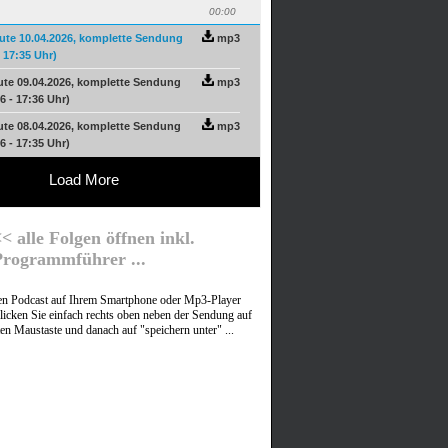
00:00
ute 10.04.2026, komplette Sendung
mp3
- 17:35 Uhr)
ute 09.04.2026, komplette Sendung
mp3
6 - 17:36 Uhr)
ute 08.04.2026, komplette Sendung
mp3
6 - 17:35 Uhr)
Load More
< alle Folgen öffnen inkl.
Programmführer ...
nen Podcast auf Ihrem Smartphone oder Mp3-Player
licken Sie einfach rechts oben neben der Sendung auf
ten Maustaste und danach auf "speichern unter" ...