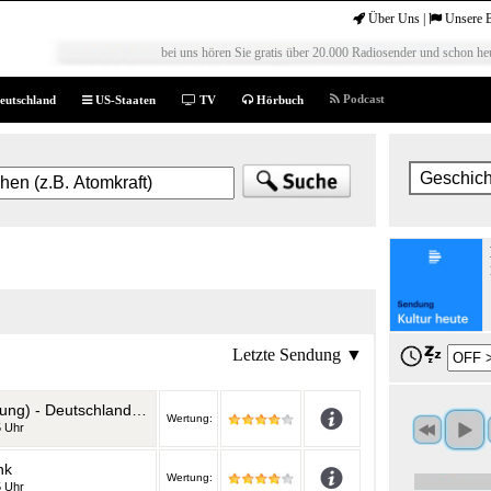
Über Uns
|
Unsere 
bei uns hören Sie gratis über 20.000 Radiosender und schon heu
Podcast
eutschland
US-Staaten
TV
Hörbuch
Letzte Sendung ▼
Kultur heute (komplette Sendung) - Deutschlandfunk
Wertung:
5 Uhr
nk
Wertung:
5 Uhr