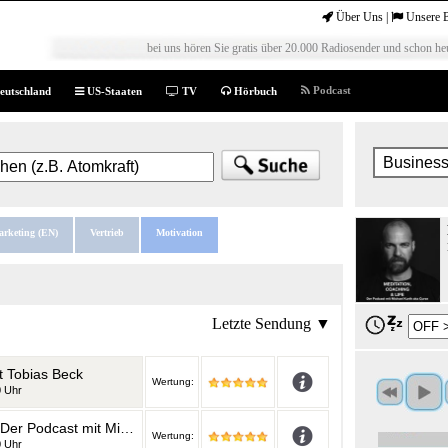
Über Uns
|
Unsere 
bei uns hören Sie gratis über 20.000 Radiosender und schon heu
Podcast
eutschland
US-Staaten
TV
Hörbuch
arketing (EN)
Vertrieb
Motivation
Letzte Sendung ▼
t Tobias Beck
Wertung:
0 Uhr
Meditation, Coaching & Life / Der Podcast mit Michael Kurth aka Curse
Wertung:
0 Uhr