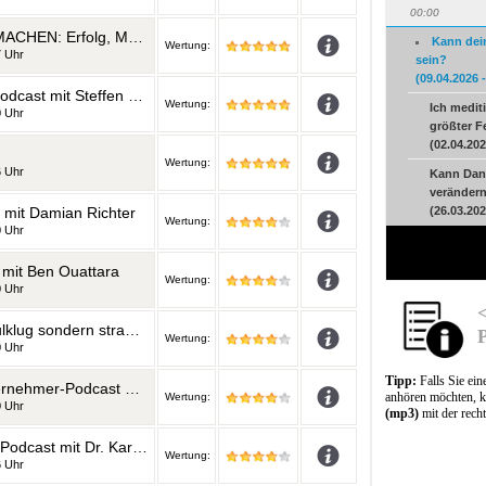
00:00
DIE KUNST, DEIN DING ZU MACHEN: Erfolg, Motivation und wie Du das Beste aus Deinem Leben machst.
Kann dei
Wertung:
7 Uhr
sein?
(09.04.2026 
Der ERFOLGSOFFENSIVE Podcast mit Steffen Kirchner | Erfolg | Motivation | Finanzielle Freiheit | Entrepreneurship | Mentale S
Wertung:
Ich mediti
0 Uhr
größter F
(02.04.202
Wertung:
6 Uhr
Kann Dank
veränder
t Damian Richter
(26.03.202
Wertung:
0 Uhr
 mit Ben Ouattara
Wertung:
0 Uhr
<
Matthias Aumann | Nicht schulklug sondern straßenschlau - der Unternehmerpodcast: Marketing | Motivation | Führung | Manage
Wertung:
0 Uhr
Tipp:
Falls Sie ei
BUSiNESSimpulse - Der Unternehmer-Podcast mit Carsten Meiners
anhören möchten, k
Wertung:
0 Uhr
(mp3)
mit der rech
RockYourPotential - DER Ich-Podcast mit Dr. Karim Kanawati
Wertung:
6 Uhr