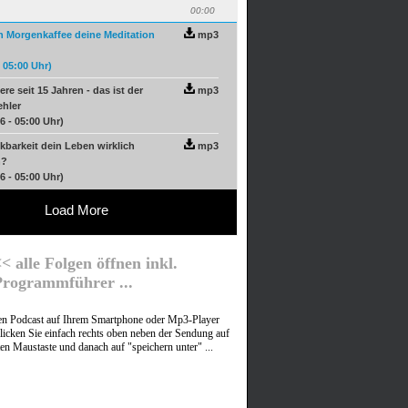
00:00
n Morgenkaffee deine Meditation
mp3
- 05:00 Uhr)
ere seit 15 Jahren - das ist der
mp3
ehler
6 - 05:00 Uhr)
barkeit dein Leben wirklich
mp3
n?
6 - 05:00 Uhr)
Load More
< alle Folgen öffnen inkl.
Programmführer ...
nen Podcast auf Ihrem Smartphone oder Mp3-Player
licken Sie einfach rechts oben neben der Sendung auf
ten Maustaste und danach auf "speichern unter" ...