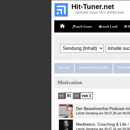
Hit-Tuner.net
weltweit neue Hits entdecken
nach Genre
nach Land
D
Home
Business
Online-Marketing (DE)
Online-M
Motivation
<<
01
>>
von 1
Der Bewohnerfrei Podcast mi
Letzte Sendung am 30.07.26 um 06:0
Letzte Sendung am 30.07.26 um 05:0