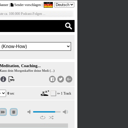
Banner
|
Sender vorschlagen
|
te ca. 100.000 Podcast-Folgen ...
Meditation, Coaching...
Kann dein Morgenkaffee deine Medi (...)
0
sec
⇦ 1 Track