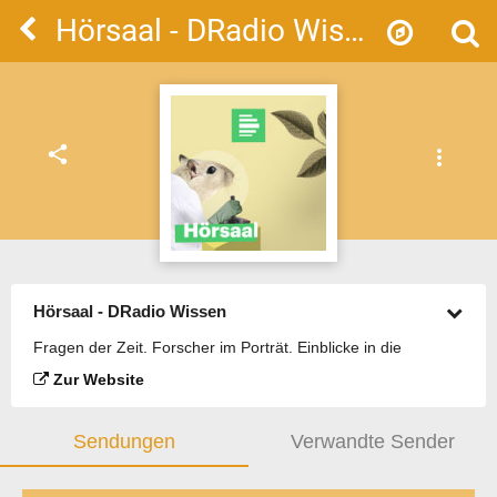
Hörsaal - DRadio Wissen
share
more_vert
Hörsaal - DRadio Wissen
Fragen der Zeit. Forscher im Porträt. Einblicke in die
Wissenschaft. Im Podcast zur Sendung "Hörsaal" auf DRadio
Zur Website
Wissen.
Sendungen
Verwandte Sender