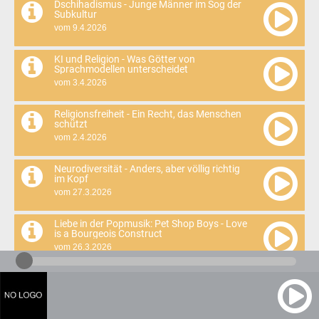
Dschihadismus - Junge Männer im Sog der
Subkultur
vom 9.4.2026
KI und Religion - Was Götter von
Sprachmodellen unterscheidet
vom 3.4.2026
Religionsfreiheit - Ein Recht, das Menschen
schützt
vom 2.4.2026
Neurodiversität - Anders, aber völlig richtig
im Kopf
vom 27.3.2026
Liebe in der Popmusik: Pet Shop Boys - Love
is a Bourgeois Construct
vom 26.3.2026
Geschichte Grönlands 2 - Geopolitik seit
Trumps erster Amtszeit
vom 20.3.2026