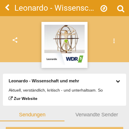
Leonardo - Wissenschaft und mehr
share
more_vert
Leonardo - Wissenschaft und mehr
Aktuell, verständlich, kritisch - und unterhaltsam. So
spannend kann Wissenschaft sein! WDR 5, Montags bis
Zur Website
freitags, 16.05-17.00 Uhr und 22.05-23.00 Uhr
Sendungen
Verwandte Sender