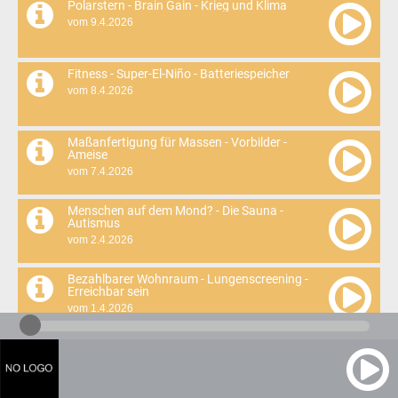
Polarstern - Brain Gain - Krieg und Klima
vom 9.4.2026
Fitness - Super-El-Niño - Batteriespeicher
vom 8.4.2026
Maßanfertigung für Massen - Vorbilder -
Ameise
vom 7.4.2026
Menschen auf dem Mond? - Die Sauna -
Autismus
vom 2.4.2026
Bezahlbarer Wohnraum - Lungenscreening -
Erreichbar sein
vom 1.4.2026
Videoüberwachung und KI - Zirkuläres
Bauen - Saatgutlager
vom 31.3.2026