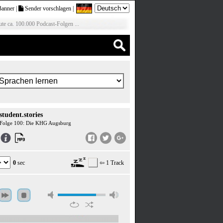
Banner
|
Sender vorschlagen
|
te ca. 100.000 Podcast-Folgen ...
student.stories
Folge 100: Die KHG Augsburg
0
sec
⇦ 1 Track