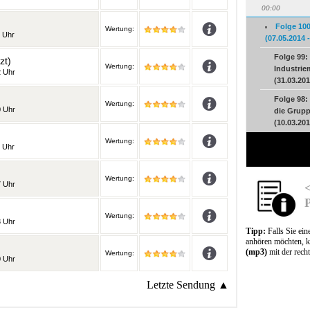
00:00
Folge 10
Wertung:
 Uhr
(07.05.2014 
Folge 99: 
zt)
Wertung:
Industri
2 Uhr
(31.03.201
Folge 98: 
Wertung:
0 Uhr
die Grupp
(10.03.201
Wertung:
 Uhr
Wertung:
7 Uhr
<
Wertung:
3 Uhr
Tipp:
Falls Sie ei
anhören möchten, k
(mp3)
mit der rech
Wertung:
0 Uhr
Letzte Sendung ▲