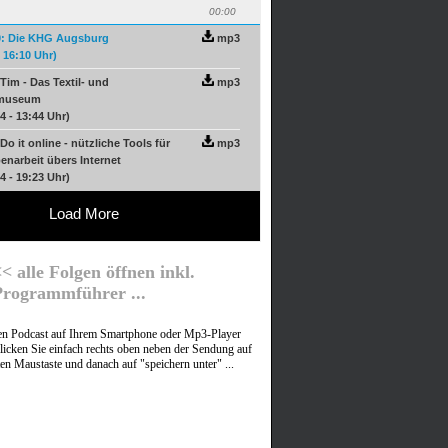
00:00
0: Die KHG Augsburg
mp3
- 16:10 Uhr)
Tim - Das Textil- und
mp3
emuseum
4 - 13:44 Uhr)
Do it online - nützliche Tools für
mp3
enarbeit übers Internet
4 - 19:23 Uhr)
Load More
< alle Folgen öffnen inkl.
Programmführer ...
nen Podcast auf Ihrem Smartphone oder Mp3-Player
licken Sie einfach rechts oben neben der Sendung auf
ten Maustaste und danach auf "speichern unter" ...