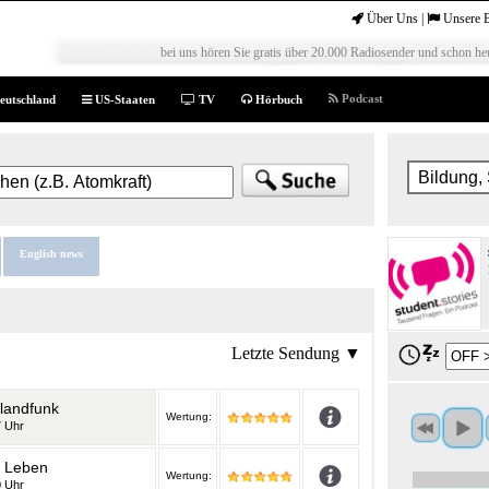
Über Uns
|
Unsere 
bei uns hören Sie gratis über 20.000 Radiosender und schon heu
Podcast
eutschland
US-Staaten
TV
Hörbuch
English news
Letzte Sendung ▼
landfunk
Wertung:
7 Uhr
 - Leben
Wertung:
0 Uhr