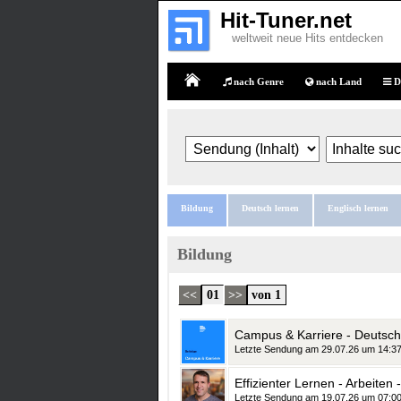
Hit-Tuner.net
weltweit neue Hits entdecken
nach Genre
nach Land
D
Home
Bildung
Deutsch lernen
Englisch lernen
Bildung
<<
01
>>
von 1
Campus & Karriere - Deutsch
Letzte Sendung am 29.07.26 um 14:3
Effizienter Lernen - Arbeiten
Letzte Sendung am 19.07.26 um 07:0