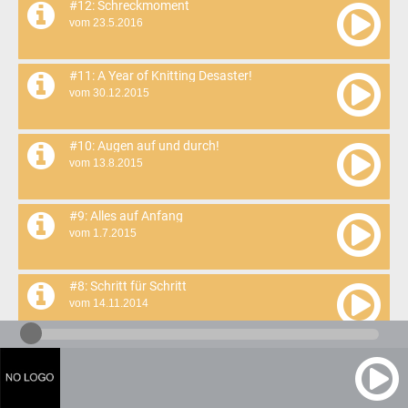
#12: Schreckmoment
vom 23.5.2016
#11: A Year of Knitting Desaster!
vom 30.12.2015
#10: Augen auf und durch!
vom 13.8.2015
#9: Alles auf Anfang
vom 1.7.2015
#8: Schritt für Schritt
vom 14.11.2014
#7 Verstrickter Urlaub
vom 6.8.2014