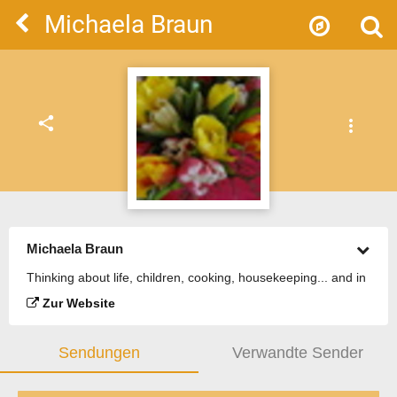
Michaela Braun
share
more_vert
Michaela Braun
Thinking about life, children, cooking, housekeeping... and in
between some knitting :-)
Zur Website
Sendungen
Verwandte Sender