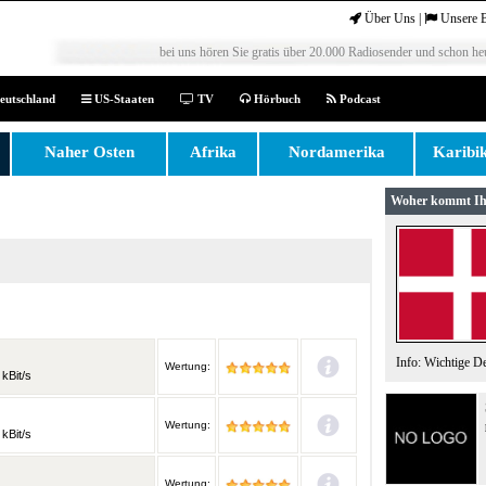
Über Uns
|
Unsere 
bei uns hören Sie gratis über 20.000 Radiosender und schon heu
eutschland
US-Staaten
TV
Hörbuch
Podcast
Naher Osten
Afrika
Nordamerika
Karibi
Woher kommt Ih
Info: Wichtige D
Wertung:
kBit/s
Wertung:
kBit/s
Wertung: