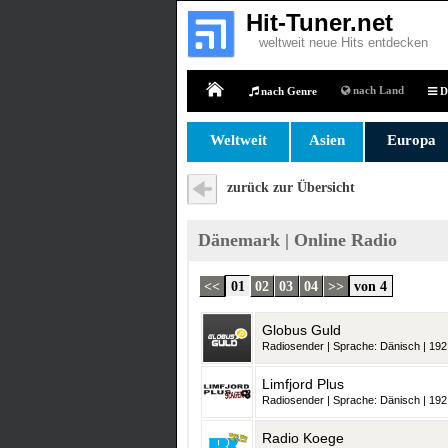
Hit-Tuner.net
weltweit neue Hits entdecken
nach Land
nach Genre
D
Home
Weltweit
Asien
Europa
zurück zur Übersicht
Dänemark | Online Radio
<<
01
02
03
04
>>
von 4
Globus Guld
Radiosender | Sprache: Dänisch | 192 
Limfjord Plus
Radiosender | Sprache: Dänisch | 192 
Radio Koege