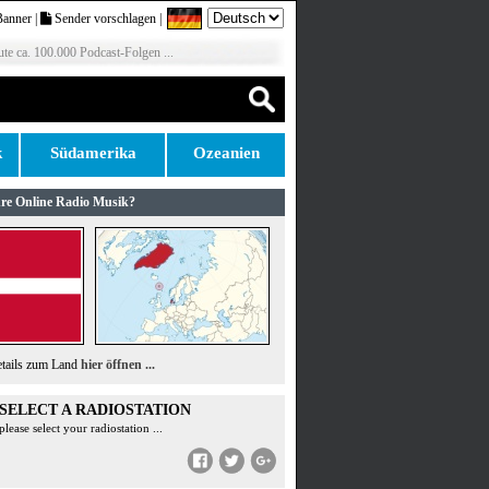
Banner
|
Sender vorschlagen
|
te ca. 100.000 Podcast-Folgen ...
k
Südamerika
Ozeanien
re Online Radio Musik?
etails zum Land
hier öffnen ...
SELECT A RADIOSTATION
please select your radiostation ...