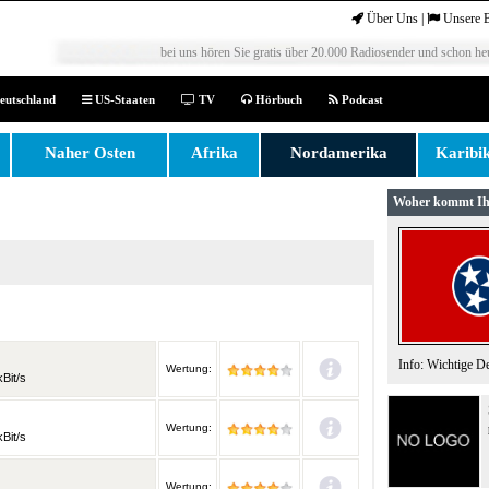
Über Uns
|
Unsere 
bei uns hören Sie gratis über 20.000 Radiosender und schon heu
eutschland
US-Staaten
TV
Hörbuch
Podcast
Naher Osten
Afrika
Nordamerika
Karibi
Woher kommt Ih
Info: Wichtige D
Wertung:
Bit/s
Wertung:
Bit/s
Wertung: