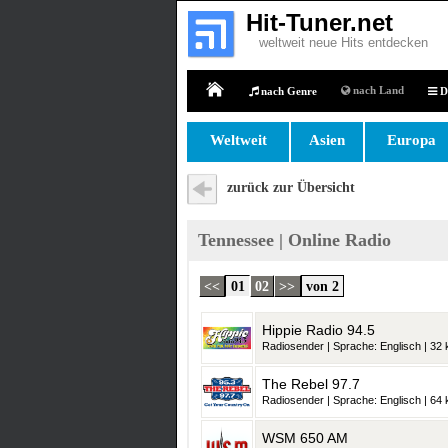
Hit-Tuner.net
weltweit neue Hits entdecken
nach Land
nach Genre
D
Home
Weltweit
Asien
Europa
zurück zur Übersicht
Tennessee | Online Radio
<<
01
02
>>
von 2
Hippie Radio 94.5
Radiosender | Sprache: Englisch | 32 k
The Rebel 97.7
Radiosender | Sprache: Englisch | 64 k
WSM 650 AM