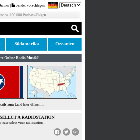
Banner
|
Sender vorschlagen
|
te ca. 100.000 Podcast-Folgen ...
k
Südamerika
Ozeanien
re Online Radio Musik?
etails zum Land
hier öffnen ...
SELECT A RADIOSTATION
please select your radiostation ...