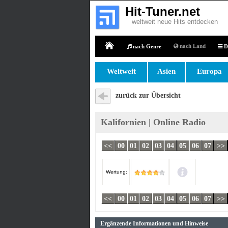
Hit-Tuner.net
weltweit neue Hits entdecken
nach Land
nach Genre
D
Home
Weltweit
Asien
Europa
zurück zur Übersicht
Kalifornien | Online Radio
<<
00
01
02
03
04
05
06
07
>>
Wertung:
<<
00
01
02
03
04
05
06
07
>>
Ergänzende Informationen und Hinweise