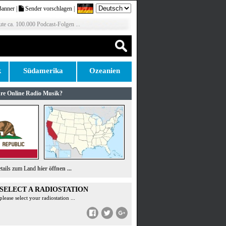
Banner
|
Sender vorschlagen
|
te ca. 100.000 Podcast-Folgen ...
k
Südamerika
Ozeanien
re Online Radio Musik?
etails zum Land
hier öffnen ...
SELECT A RADIOSTATION
please select your radiostation ...