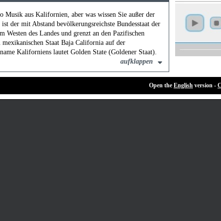
io Musik aus Kalifornien, aber was wissen Sie außer der
ist der mit Abstand bevölkerungsreichste Bundesstaat der
 im Westen des Landes und grenzt an den Pazifischen
mexikanischen Staat Baja California auf der
iname Kaliforniens lautet Golden State (Goldener Staat).
aufklappen
Open the
English
version -
C