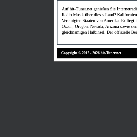
Auf hit-Tuner.net genießen Sie Internetrad
Radio Musik über dieses Land? Kalifornien 
Vereinigten Staaten von Amerika. Er liegt
Ozean, Oregon, Nevada, Arizona sowie den 
gleichnamigen Halbinsel. Der offizielle Be
Copyright © 2012 - 2026 hit-Tuner.net