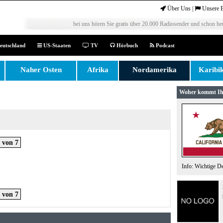
Über Uns
|
Unsere 
bei uns hören Sie gratis über 20.000 Radiosender und schon heu
eutschland
US-Staaten
TV
Hörbuch
Podcast
Naher Osten
Afrika
Nordamerika
Karibi
Woher kommt Ih
von 7
Info: Wichtige D
von 7