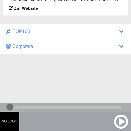
97.4 FM gesendet.
Zur Website
TOP100
Corporate
1000 Italohits
128 kbps
Tagesthemen (Aud...
0 Sendungen
30.07.2026 um 10:46 Uhr
ZDF - "heute-jou...
7 Sendungen
29.07.2026 um 21:45 Uhr
Nachrichten - De...
10 Sendungen
30.07.2026 um 10:30 Uhr