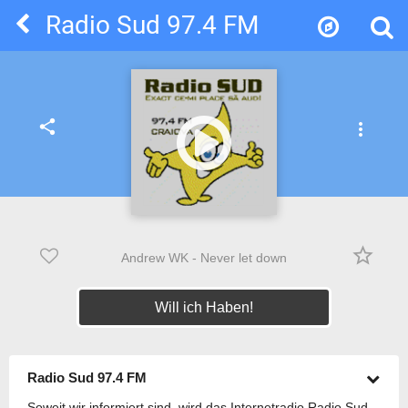
Radio Sud 97.4 FM
share
more_vert
star_border
Andrew WK - Never let down
Will ich Haben!
Radio Sud 97.4 FM
Soweit wir informiert sind, wird das Internetradio Radio Sud