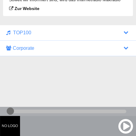
Russian Hit gesendet.
Zur Website
TOP100
Corporate
1000 Italohits
128 kbps
Tagesthemen (Aud...
0 Sendungen
30.07.2026 um 10:46 Uhr
ZDF - "heute-jou...
7 Sendungen
29.07.2026 um 21:45 Uhr
Nachrichten - De...
10 Sendungen
30.07.2026 um 10:30 Uhr