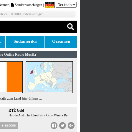
Banner
|
Sender vorschlagen
|
te ca. 100.000 Podcast-Folgen ...
k
Südamerika
Ozeanien
re Online Radio Musik?
etails zum Land
hier öffnen ...
RTÉ Gold
Hootie And The Blowfish - Only Wanna Be With You