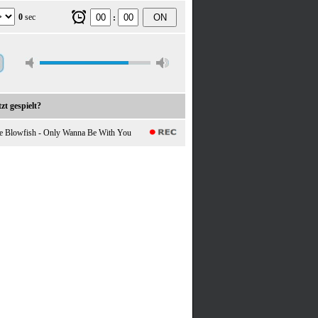
0
sec
ON
:
zt gespielt?
e Blowfish - Only Wanna Be With You