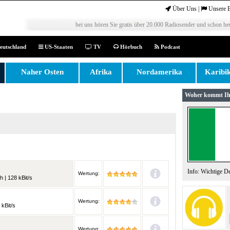
Über Uns
|
Unsere 
bei uns hören Sie gratis über 20.000 Radiosender und schon heu
eutschland
US-Staaten
TV
Hörbuch
Podcast
Naher Osten
Afrika
Nordamerika
Karibi
Woher kommt Ih
Info: Wichtige D
Wertung:
h | 128 kBit/s
Wertung:
 kBit/s
Wertung: