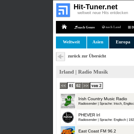
Hit-Tuner.net
weltweit neue Hits entdecken
nach Land
nach Genre
D
Home
Weltweit
Asien
Europa
zurück zur Übersicht
Irland | Radio Musik
<<
01
02
>>
von 2
Irish Country Music Radio
Radiosender | Sprache: Irisch, Englisc
PHEVER IrI
Radiosender | Sprache: Englisch | 192
East Coast FM 96.2