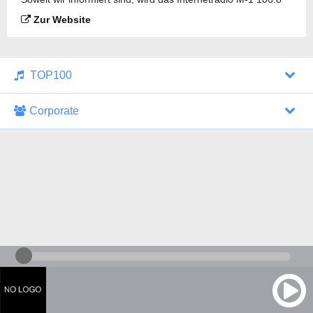
FM gesendet.
Zur Website
TOP100
Corporate
1000 Italohits
128 kbps
Tagesthemen (Aud...
0 Sendungen
30.07.2026 um 10:46 Uhr
ZDF - "heute-jou...
7 Sendungen
29.07.2026 um 21:45 Uhr
Nachrichten - De...
10 Sendungen
30.07.2026 um 10:30 Uhr