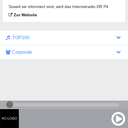
Soweit wir informiert sind, wird das Internetradio DR P4
København gesendet.
Zur Website
TOP100
Corporate
1000 Italohits
128 kbps
Tagesthemen (Aud...
0 Sendungen
30.07.2026 um 10:46 Uhr
ZDF - "heute-jou...
7 Sendungen
29.07.2026 um 21:45 Uhr
Nachrichten - De...
10 Sendungen
30.07.2026 um 10:30 Uhr