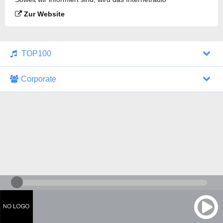
mistaGROOVE Radio gesendet.
Zur Website
TOP100
Corporate
1000 Italohits
128 kbps
Tagesthemen (Aud...
0 Sendungen
30.07.2026 um 10:46 Uhr
ZDF - "heute-jou...
7 Sendungen
29.07.2026 um 21:45 Uhr
Nachrichten - De...
10 Sendungen
30.07.2026 um 10:30 Uhr