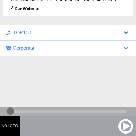
Radio gesendet.
Zur Website
TOP100
Corporate
1000 Italohits
128 kbps
Tagesthemen (Aud...
0 Sendungen
30.07.2026 um 10:46 Uhr
ZDF - "heute-jou...
7 Sendungen
29.07.2026 um 21:45 Uhr
Nachrichten - De...
10 Sendungen
30.07.2026 um 10:30 Uhr