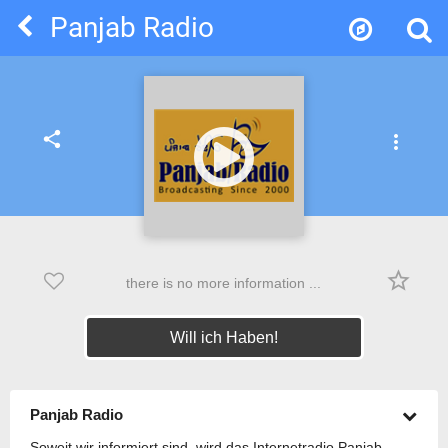
Panjab Radio
share
more_vert
star_border
there is no more information ...
Will ich Haben!
Panjab Radio
Soweit wir informiert sind, wird das Internetradio Panjab