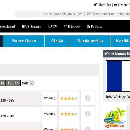
Über Uns
|
Unsere 
bei uns hören Sie gratis über 20.000 Radiosender und schon heu
eutschland
US-Staaten
TV
Hörbuch
Podcast
Naher Osten
Afrika
Nordamerika
Karibi
Woher kommt Ih
14
15
>>
von 35
Info: Wichtige D
Wertung:
128 kBit/s
Wertung:
128 kBit/s
Wertung: