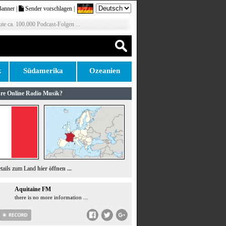
Banner
|
Sender vorschlagen
|
te ca. 100.000 Podcast-Folgen ...
k
Südamerika
Ozeanien
re Online Radio Musik?
etails zum Land
hier öffnen ...
Aquitaine FM
there is no more information ...