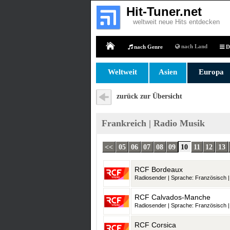
Hit-Tuner.net
weltweit neue Hits entdecken
nach Land
nach Genre
D
Home
Weltweit
Asien
Europa
zurück zur Übersicht
Frankreich | Radio Musik
<<
05
06
07
08
09
10
11
12
13
RCF Bordeaux
Radiosender | Sprache: Französisch | 
RCF Calvados-Manche
Radiosender | Sprache: Französisch | 
RCF Corsica