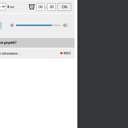
0
sec
ON
:
zt gespielt?
e information ...