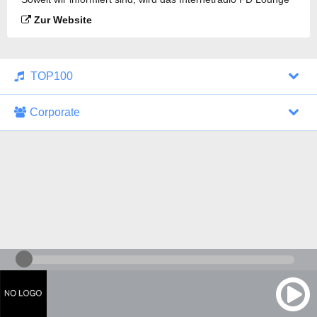
Radio gesendet.
Zur Website
TOP100
Corporate
1000 Italohits
128 kbps
Tagesthemen (Aud...
0 Sendungen
30.07.2026 um 10:46 Uhr
ZDF - "heute-jou...
7 Sendungen
29.07.2026 um 21:45 Uhr
Nachrichten - De...
10 Sendungen
30.07.2026 um 10:30 Uhr