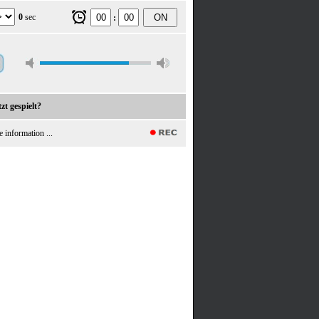
0
sec
ON
:
zt gespielt?
e information ...