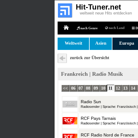
Hit-Tuner.net
weltweit neue Hits entdecken
nach Land
nach Genre
D
Home
Weltweit
Asien
Europa
zurück zur Übersicht
Frankreich | Radio Musik
<<
06
07
08
09
10
11
12
13
14
Radio Sun
Radiosender | Sprache: Französisch | 
RCF Pays Tarnais
Radiosender | Sprache: Französisch | 
RCF Radio Nord de France