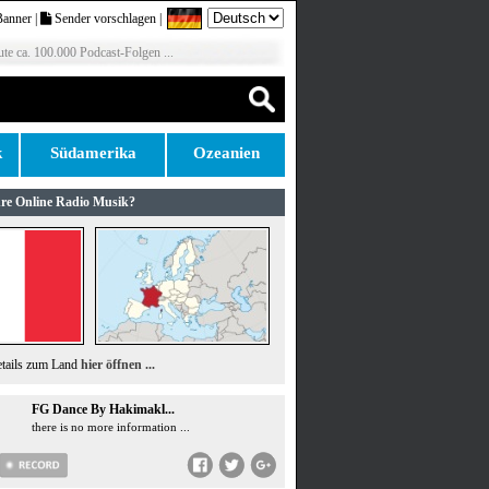
Banner
|
Sender vorschlagen
|
te ca. 100.000 Podcast-Folgen ...
k
Südamerika
Ozeanien
re Online Radio Musik?
etails zum Land
hier öffnen ...
FG Dance By Hakimakl...
there is no more information ...