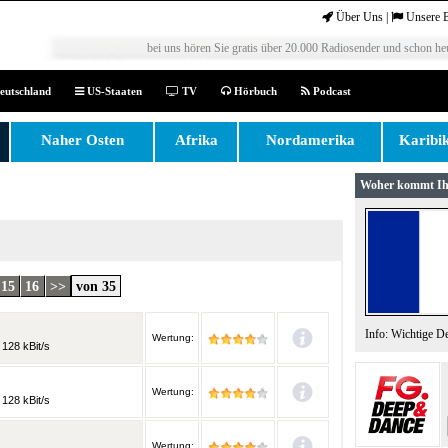
Über Uns
|
Unsere 
bei uns hören Sie gratis über 20.000 Radiosender und schon heu
eutschland
US-Staaten
TV
Hörbuch
Podcast
Naher Osten
Afrika
Nordamerika
Karibi
Woher kommt Ih
15
16
>>
von 35
Info: Wichtige D
Wertung:
128 kBit/s
Wertung:
128 kBit/s
Wertung: