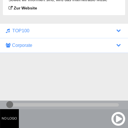
Passion gesendet.
Zur Website
TOP100
Corporate
1000 Italohits
128 kbps
Tagesthemen (Aud...
0 Sendungen
30.07.2026 um 10:46 Uhr
ZDF - "heute-jou...
7 Sendungen
29.07.2026 um 21:45 Uhr
Nachrichten - De...
10 Sendungen
30.07.2026 um 10:30 Uhr