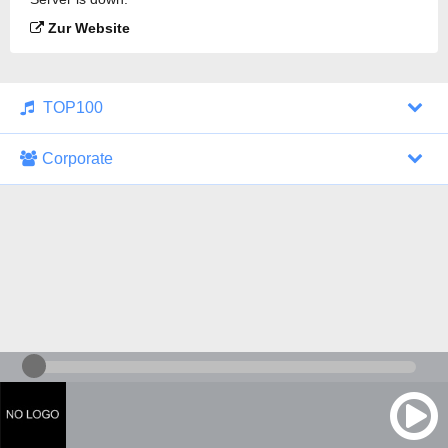
Zur Website
TOP100
Corporate
1000 Italohits
128 kbps
Tagesthemen (Aud...
0 Sendungen
30.07.2026 um 10:46 Uhr
ZDF - "heute-jou...
7 Sendungen
29.07.2026 um 21:45 Uhr
Nachrichten - De...
10 Sendungen
30.07.2026 um 10:30 Uhr