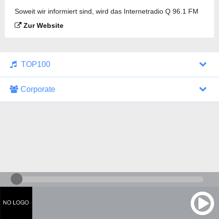
Soweit wir informiert sind, wird das Internetradio Q 96.1 FM
Morgan Hill gesendet.
Zur Website
TOP100
Corporate
1000 Italohits
128 kbps
Tagesthemen (Aud...
0 Sendungen
30.07.2026 um 10:46 Uhr
ZDF - "heute-jou...
7 Sendungen
29.07.2026 um 21:45 Uhr
Nachrichten - De...
10 Sendungen
30.07.2026 um 10:30 Uhr