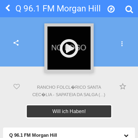
Q 96.1 FM Morgan Hill
share
more_vert
star_border
RANCHO FOLCL�RICO SANTA
CEC�LIA - SAPATEIA DA SALGA (...)
Will ich Haben!
Q 96.1 FM Morgan Hill