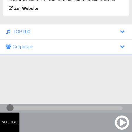
Radio Gateway gesendet.
Zur Website
TOP100
Corporate
1000 Italohits
128 kbps
Tagesthemen (Aud...
0 Sendungen
30.07.2026 um 10:46 Uhr
ZDF - "heute-jou...
7 Sendungen
29.07.2026 um 21:45 Uhr
Nachrichten - De...
10 Sendungen
30.07.2026 um 10:30 Uhr