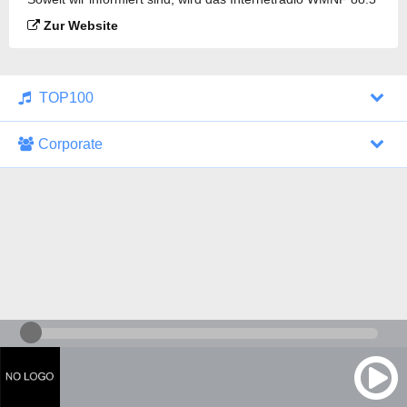
gesendet.
Zur Website
TOP100
Corporate
1000 Italohits
128 kbps
Tagesthemen (Aud...
0 Sendungen
30.07.2026 um 10:46 Uhr
ZDF - "heute-jou...
7 Sendungen
29.07.2026 um 21:45 Uhr
Nachrichten - De...
10 Sendungen
30.07.2026 um 10:30 Uhr