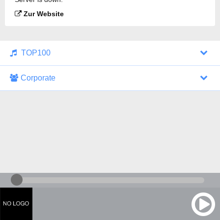
Zur Website
TOP100
Corporate
1000 Italohits
128 kbps
Tagesthemen (Aud...
0 Sendungen
30.07.2026 um 10:46 Uhr
ZDF - "heute-jou...
7 Sendungen
29.07.2026 um 21:45 Uhr
Nachrichten - De...
10 Sendungen
30.07.2026 um 10:30 Uhr