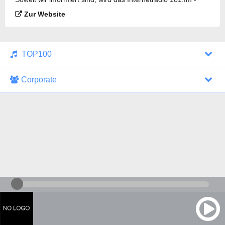
Awesome 80's gesendet.
Zur Website
TOP100
Corporate
1000 Italohits
128 kbps
Tagesthemen (Aud...
0 Sendungen
30.07.2026 um 10:46 Uhr
ZDF - "heute-jou...
7 Sendungen
29.07.2026 um 21:45 Uhr
Nachrichten - De...
10 Sendungen
30.07.2026 um 10:30 Uhr