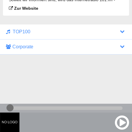
Good Time Oldies gesendet.
Zur Website
TOP100
Corporate
1000 Italohits
128 kbps
Tagesthemen (Aud...
0 Sendungen
30.07.2026 um 10:46 Uhr
ZDF - "heute-jou...
7 Sendungen
29.07.2026 um 21:45 Uhr
Nachrichten - De...
10 Sendungen
30.07.2026 um 10:30 Uhr