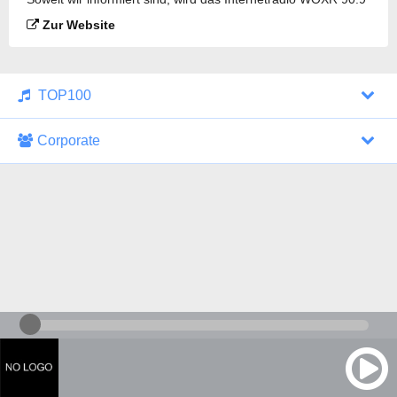
FM VPR Classical gesendet.
Zur Website
TOP100
Corporate
1000 Italohits
128 kbps
Tagesthemen (Aud...
0 Sendungen
30.07.2026 um 10:46 Uhr
ZDF - "heute-jou...
7 Sendungen
29.07.2026 um 21:45 Uhr
Nachrichten - De...
10 Sendungen
30.07.2026 um 10:30 Uhr