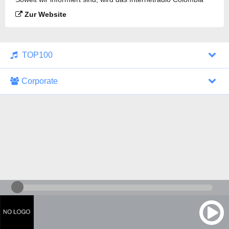
Romántica gesendet.
Zur Website
TOP100
Corporate
1000 Italohits
128 kbps
Tagesthemen (Aud...
0 Sendungen
30.07.2026 um 10:46 Uhr
ZDF - "heute-jou...
7 Sendungen
29.07.2026 um 21:45 Uhr
Nachrichten - De...
10 Sendungen
30.07.2026 um 10:30 Uhr