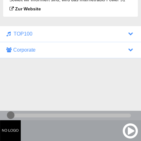
FM Radio gesendet.
Zur Website
TOP100
Corporate
1000 Italohits
128 kbps
Tagesthemen (Aud...
0 Sendungen
30.07.2026 um 10:46 Uhr
ZDF - "heute-jou...
7 Sendungen
29.07.2026 um 21:45 Uhr
Nachrichten - De...
10 Sendungen
30.07.2026 um 10:30 Uhr