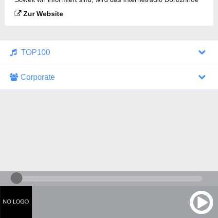
Radio gesendet.
Zur Website
TOP100
Corporate
1000 Italohits
128 kbps
Tagesthemen (Aud...
0 Sendungen
30.07.2026 um 10:46 Uhr
ZDF - "heute-jou...
7 Sendungen
29.07.2026 um 21:45 Uhr
Nachrichten - De...
10 Sendungen
30.07.2026 um 10:30 Uhr