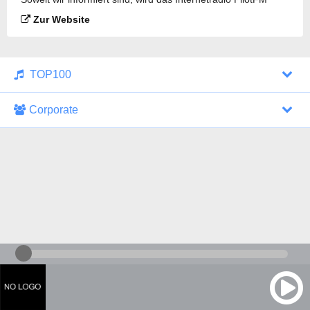
Secret gesendet.
Zur Website
TOP100
Corporate
1000 Italohits
128 kbps
Tagesthemen (Aud...
0 Sendungen
30.07.2026 um 10:46 Uhr
ZDF - "heute-jou...
7 Sendungen
29.07.2026 um 21:45 Uhr
Nachrichten - De...
10 Sendungen
30.07.2026 um 10:30 Uhr