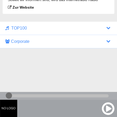
Caprice - Space Music gesendet.
Zur Website
TOP100
Corporate
1000 Italohits
128 kbps
Tagesthemen (Aud...
0 Sendungen
30.07.2026 um 10:46 Uhr
ZDF - "heute-jou...
7 Sendungen
29.07.2026 um 21:45 Uhr
Nachrichten - De...
10 Sendungen
30.07.2026 um 10:30 Uhr