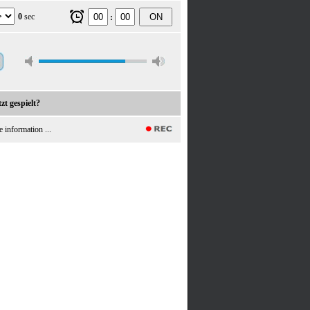
0
sec
ON
:
zt gespielt?
e information ...