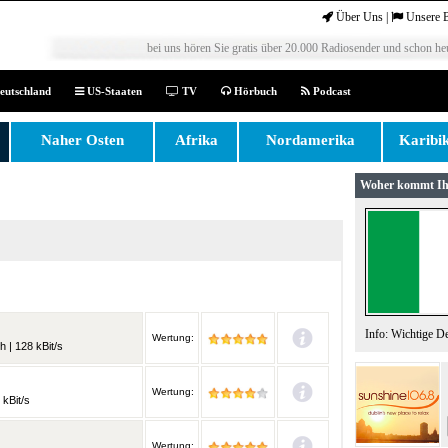
Über Uns
|
Unsere 
bei uns hören Sie gratis über 20.000 Radiosender und schon heu
eutschland
US-Staaten
TV
Hörbuch
Podcast
Naher Osten
Afrika
Nordamerika
Karibi
Woher kommt Ih
Info: Wichtige D
Wertung:
h | 128 kBit/s
Wertung:
 kBit/s
Wertung: