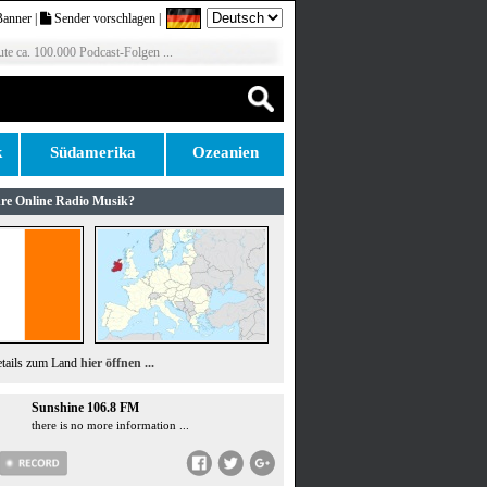
Banner
|
Sender vorschlagen
|
te ca. 100.000 Podcast-Folgen ...
k
Südamerika
Ozeanien
re Online Radio Musik?
etails zum Land
hier öffnen ...
Sunshine 106.8 FM
there is no more information ...