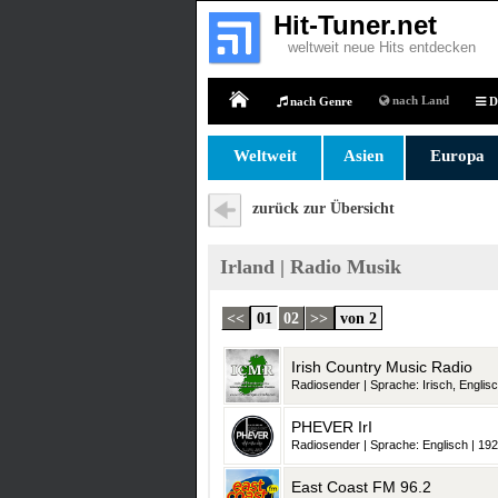
Hit-Tuner.net
weltweit neue Hits entdecken
nach Land
nach Genre
D
Home
Weltweit
Asien
Europa
zurück zur Übersicht
Irland | Radio Musik
<<
01
02
>>
von 2
Irish Country Music Radio
Radiosender | Sprache: Irisch, Englisc
PHEVER IrI
Radiosender | Sprache: Englisch | 192
East Coast FM 96.2